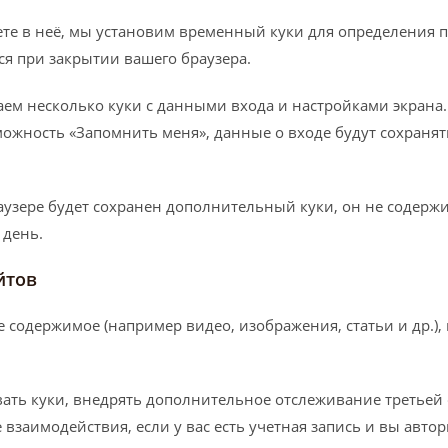
йдете в неё, мы установим временный куки для определения
я при закрытии вашего браузера.
ем несколько куки с данными входа и настройками экрана. К
ожность «Запомнить меня», данные о входе будут сохранять
узере будет сохранен дополнительный куки, он не содерж
 день.
йтов
 содержимое (например видео, изображения, статьи и др.), 
овать куки, внедрять дополнительное отслеживание третьей
аимодействия, если у вас есть учетная запись и вы автори